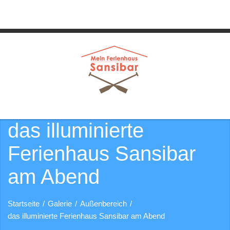
das illuminierte
Ferienhaus Sansibar
am Abend
Startseite
/
Galerie
/
Außenbereich
/
das illuminierte Ferienhaus Sansibar am Abend